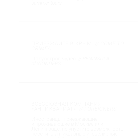
summer tours.
ПРИЕЗЖАЙТЕ В КРЫМ
// COME TO
CRIMEA
Полуостров чудес
// PENINSULA
of WONDERS
ВСЕСОЮЗНАЯ КОМПАНИЯ
«АНТИКВАРИАТ»
// FOREIGNERS
Иностранцы, приезжающие
и проживающие в Москве или
Ленинграде, не упустите возможность
посетить антикварные и ювелирные