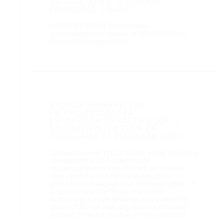
ЗА ПЯТЬ ДНЕЙ
// LONDON
LENINGRAD 5 DAYS
СОВТОРГФЛОТ Советские
пассажирские линии
// SOVGORFLOT
Soviet Passenger Lines
ВТОРОЙ ЗИМНИЙ ТУР
НА ПРОИЗВОДСТВА
ЕВРОПЕЙСКОЙ ЧАСТИ СССР
//
SECOND WINTER TOUR OF
INDUSTRIES OF EUROPEAN USSR
Специальный тур для тех, кому хочется
ознакомиться с советской
промышленностью более детально,
чем предлагает программа (без
доплаты) стандартных летних туров.
//
A special tour for those interested
in making a more detailed and extensive
study of Soviet industry than is included
(except for extra charge) in the standard