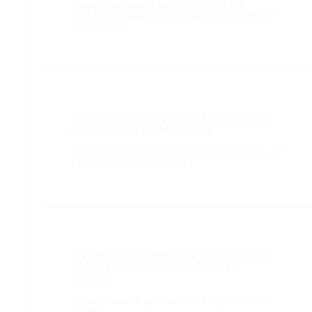
и выдержанных вин.
// PEOPLE’S
COMMISSARIAT OF FOOD INDUSTRY OF
THE USSR
РЕСТОРАН В ОТЕЛЕ «МОСКВА»
//
AT THE HOTEL MOSCOW
Лучшее со всего Советского Союза.
//
MOSCOW RESTAURANT
КУРИТЕ КУБИНСКИЕ СИГАРЫ
//
SMOKE CUBANA AND NOVIYE
SIGARS
Ароматные и крепкие
// Fragrant and
strong