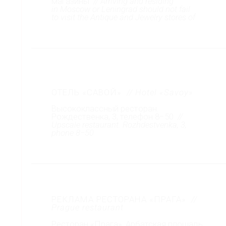
магазины
// Arriving and residing
in Moscow or Leningrad should not fail
to visit the Antique and Jewelry stores of
ОТЕЛЬ «САВОЙ»
// Hotel «Savoy»
Высококлассный ресторан.
Рождественка, 3, телефон 8−50
//
Upscale restaurant. Rozhdestvenka, 3,
phone 8−50
РЕКЛАМА РЕСТОРАНА «ПРАГА»
//
Prague restaurant
Ресторан «Прага», Арбатская площадь