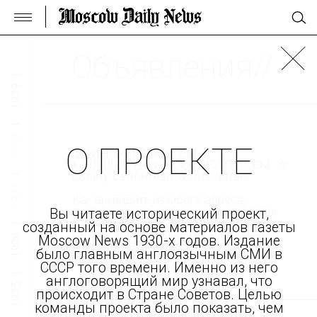
Объявления//
1939
1938
О ПРОЕКТЕ
ОДИНОКИЙ ЖИТЕЛЬ
КАЛИФОРНИИ ЖАЖДЕТ ПИСЕМ
//
Lonely californian wants letters
1937
Как вы видите из моего адреса,
я нахожусь в тысячах миль от земли,
Вы читаете исторический проект,
где жаждет быть моя душа.
// As you
созданный на основе материалов газеты
can see from my address, I am thousands
1936
Moscow News 1930-х годов. Издание
of miles away from the land of my hearts
было главным англоязычным СМИ в
desire.
СССР того времени. Именно из него
англоговорящий мир узнавал, что
1935
происходит в Стране Советов. Целью
команды проекта было показать, чем