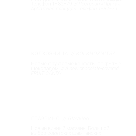
Телефон 1−82−79
// Ресторан «Прага»,
Арбатская площадь Телефон 1−82−79
КОЛХОЗНИЦА
// KOLKHOZNITSA
Новые фруктовые конфеты, покрытые
шоколадом
// A new chocolate-covered
FRUIT CANDY
ГЛАВВИНО
// Glavvino
Новый винный магазин. Большой
выбор советских шампанских