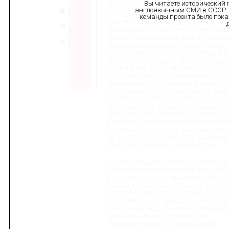
Вы читаете исторический 
якобы арестовали и поместили в
англоязычным СМИ в СССР то
«концлагерь»(!). Абсурдность по
команды проекта было пока
заметок может лишь вызвать см
публикации подхватила немецкая
фашистская пресса, и эти гнусны
своих рассуждениях были полны
сочувствия. И это уже не повод д
Потому что смысл таких сообще
очередное наступление на стран
победоносного социализма, кот
ненавистен. Эти заметки повтор
голословное утверждение о том,
советские деятели культуры и ис
противостоят советской власти 
свои произведения лишь вопрек
властей. По этой причине их публ
вдобавок содержат двусмыслен
на то, что мой предполагаемый а
связан с чисткой троцкистов.
Но эти негодяи, которые клевещу
замечательные достижения наше
эти подлецы, поднявшие руку на 
людей и лидеров, эти агенты
международного фашизма и гест
сокрушены справедливым и пра
гневом народа. В нашей стране к
кого есть голос, проклял их.
Принадлежность к троцкистам —