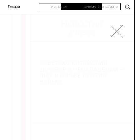
Лекции
история
почему это важно
Новости//
//
news
СОВЕТСКО-КИТАЙСКИЙ
ДОГОВОР О НЕНАПАДЕНИИ —
ШАГ В БОРЬБЕ ПРОТИВ
ВОЙНЫ