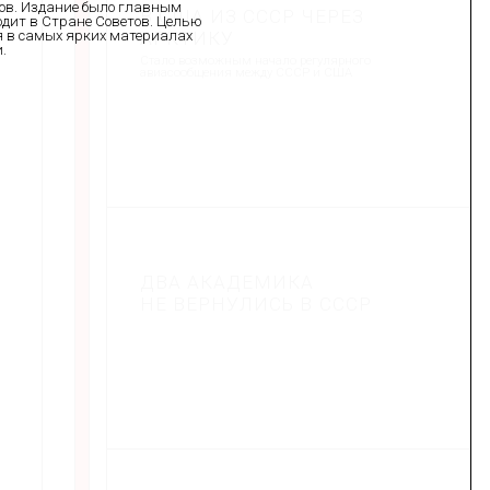
дов. Издание было главным
В США ИЗ СССР ЧЕРЕЗ
дит в Стране Советов. Целью
я в самых ярких материалах
АРКТИКУ
.
Стало возможным начало регулярного
авиасообщения между СССР и США
ДВА АКАДЕМИКА
НЕ ВЕРНУЛИСЬ В СССР