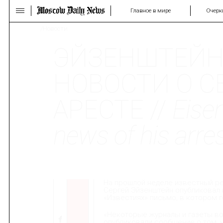
Главное в мире
Очерк
/Новости
ЭЙЗЕНШТЕЙН
НОВОСТИ О С
АРЕСТЕ //
Eisen
news of his arre
На прошлой неделе известный р
Сергей Эйзенштейн опубликовал 
«Известиях» письмо, в котором 
«Некоторые журналы и газеты в
опубликовали сообщение о том, 