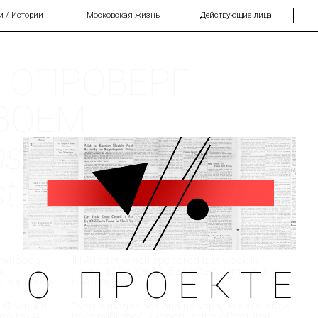
и / Истории
Московская жизнь
Действующие лица
 ОПРОВЕРГ
ВОЕМ
stein denied
st
ежиссер
IN A letter which appeared last week in
О ПРОЕКТЕ
в
“Izveslia,” Sergei M. Eisenstein, famous film
говорилось:
director, said:
о Франции
“Some magazines and newspapers in France
что меня
have published a report to the effect that I