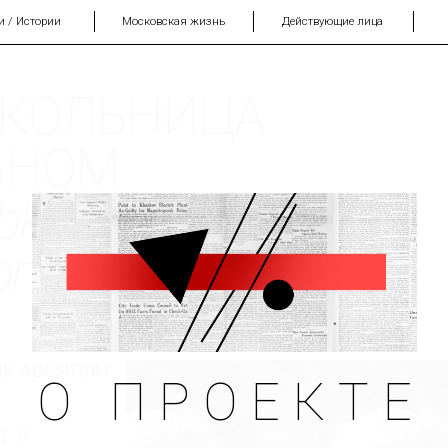
и / Истории
Московская жизнь
Действующие лица
ШКОЛЬНИЦА
ЬНОМ
bkhazian
tional costume
ИК АВСИПЯН
О ПРОЕКТЕ
 //