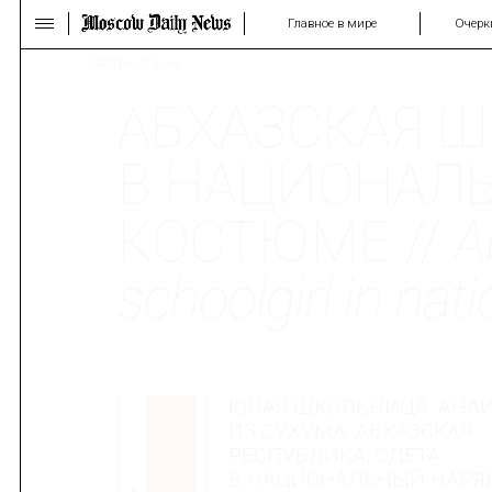
Главное в мире
Очерк
/Фотоистории
АБХАЗСКАЯ 
В НАЦИОНАЛ
КОСТЮМЕ //
A
schoolgirl in na
ЮНАЯ ШКОЛЬНИЦА, АНА
ИЗ СУХУМА, АБХАЗСКАЯ
РЕСПУБЛИКА, ОДЕТА
В НАЦИОНАЛЬНЫЙ НАРЯД.