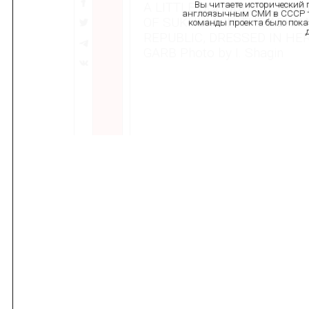
Вы читаете исторический 
A LITTLE SCHOOLGIRL, ANA
англоязычным СМИ в СССР то
OF SUKHUM, IN THE ABKH
команды проекта было пока
REPUBLIC, DRESSED IN HE
GARB Photo by I. Shagin