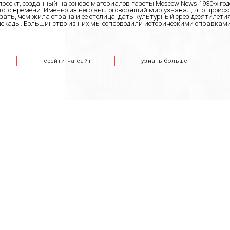
проект, созданный на основе материалов газеты Moscow News 1930-х го
IK AVSIPYAN,
го времени. Именно из него англоговорящий мир узнавал, что происхо
AZIAN
зать, чем жила страна и ее столица, дать культурный срез десятилети
декады. Большинство из них мы сопроводили историческими справками
R NATIVE
перейти на сайт
узнать больше