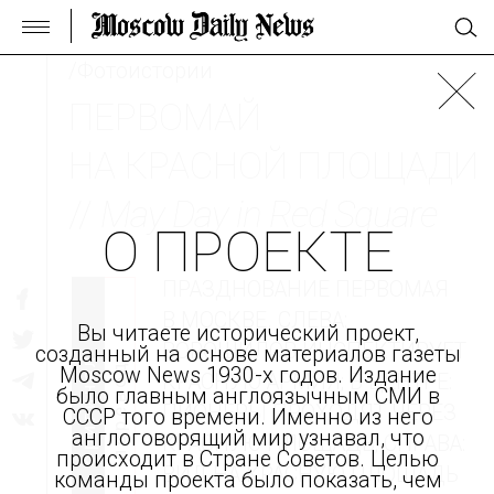
/Фотоистории
ПЕРВОМАЙ
НА КРАСНОЙ ПЛОЩАДИ
//
May Day in Red Square
О ПРОЕКТЕ
ПРАЗДНОВАНИЕ ПЕРВОМАЯ
В МОСКВЕ. СЛЕВА:
Вы читаете исторический проект,
ВОРОШИЛОВ ИНСПЕКТИРУЕТ
созданный на основе материалов газеты
оригинал
перевод
Moscow News 1930-х годов. Издание
КРАСНУЮ АРМИЯ; В ЦЕНТРЕ:
было главным англоязычным СМИ в
ПИОНЕРЫ ПРОХОДЯТ ЧЕРЕЗ
СССР того времени. Именно из него
англоговорящий мир узнавал, что
КРАСНУЮ ПЛОЩАДЬ; СПРАВА:
происходит в Стране Советов. Целью
ВИД НА КРАСНУЮ ПЛОЩАДЬ
команды проекта было показать, чем