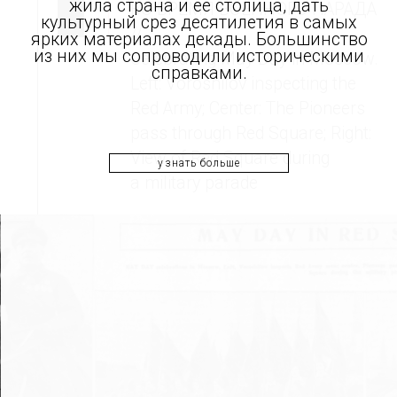
жила страна и ее столица, дать
ВО ВРЕМЯ ВОЕННОГО ПАРАДА
культурный срез десятилетия в самых
//
ярких материалах декады. Большинство
из них мы сопроводили историческими
Celebrating May Day in Moscow.
справками.
Left: Voroshilov inspecting the
Red Army; Center: The Pioneers
pass through Red Square; Right:
View of Red Square during
узнать больше
a military parade