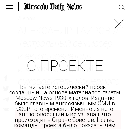
/Герои
АЛЕКСАНДР ТАИРОВ //
Театральный режиссер
и актер, создатель
О ПРОЕКТЕ
и художественный
руководитель Камерного
Вы читаете исторический проект,
театра.
созданный на основе материалов газеты
Moscow News 1930-х годов. Издание
было главным англоязычным СМИ в
СССР того времени. Именно из него
англоговорящий мир узнавал, что
происходит в Стране Советов. Целью
команды проекта было показать, чем