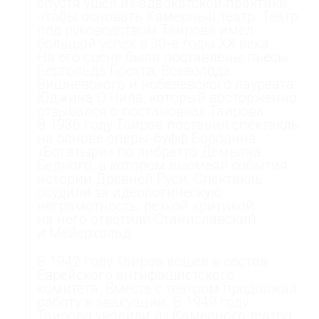
спустя ушел из адвокатской практики,
чтобы основать Камерный театр. Театр
под руководством Таирова имел
большой успех в 30-е годы XX века.
На его сцене были поставлены пьесы
Бертольда Брехта, Всеволода
Вишневского и нобелевского лауреата
Юджина О’Нила, который восторженно
отзывался о постановках Таирова.
В 1936 году Таиров поставил спектакль
на основе оперы-буфф Бородина
«Богатыри» по либретто Демьяна
Бедного, в котором высмеял события
истории Древней Руси. Спектакль
осудили за идеологическую
неграмотность, резкой критикой
на него ответили Станиславский
и Мейерхольд.
В 1942 году Таиров вошел в состав
Еврейского антифашистского
комитета. Вместе с театром продолжал
работу в эвакуации. В 1949 году
Таирова уволили из Камерного театра