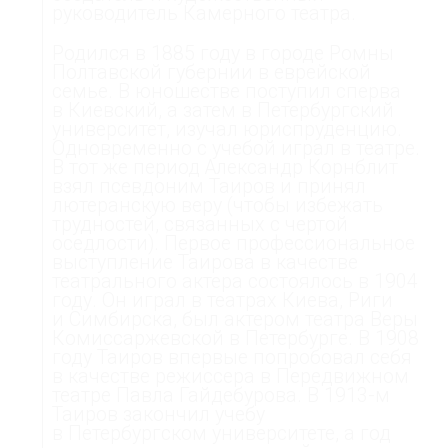
руководитель Камерного театра.
Родился в 1885 году в городе Ромны
Полтавской губернии в еврейской
семье. В юношестве поступил сперва
в Киевский, а затем в Петербургский
университет, изучал юриспруденцию.
Одновременно с учебой играл в театре.
В тот же период Александр Корнблит
взял псевдоним Таиров и принял
лютеранскую веру (чтобы избежать
трудностей, связанных с чертой
оседлости). Первое профессиональное
выступление Таирова в качестве
театрального актера состоялось в 1904
году. Он играл в театрах Киева, Риги
и Симбирска, был актером театра Веры
Комиссаржевской в Петербурге. В 1908
году Таиров впервые попробовал себя
в качестве режиссера в Передвижном
театре Павла Гайдебурова. В 1913-м
Таиров закончил учебу
в Петербургском университете, а год