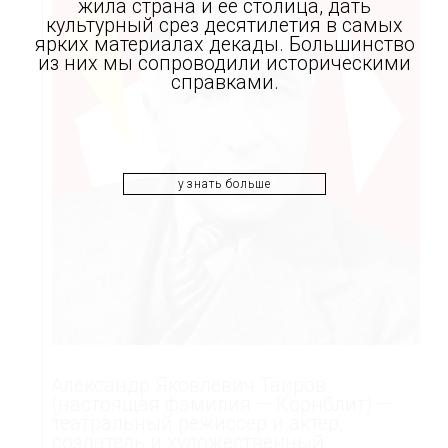
жила страна и ее столица, дать
культурный срез десятилетия в самых
ярких материалах декады. Большинство
из них мы сопроводили историческими
справками.
узнать больше
Александр Яковлевич Таиров
(настоящая фамилия — Корнблит) —
театральный режиссер и актер,
создатель и художественный